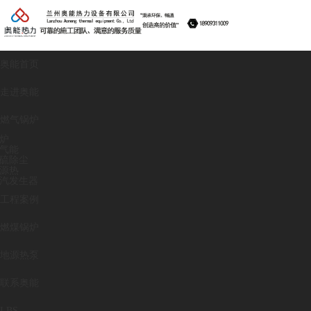
奥能首页
走进奥能
燃气锅炉
炉
气能
硫除尘
源热
汽发生器
工程案例
燃煤锅炉
地源热泵
联系奥能
LBS