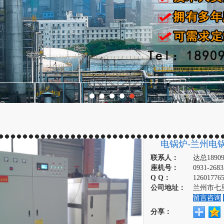
电锅炉-兰州电
联系人：
达总18909
座机号：
0931-2683
Q Q：
12601776
公司地址：
兰州市七里
留言咨询
分享：